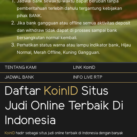
Jadwal bank sewaktu-waktu dapat berubah tanpa
pemberitahuan terlebih dahulu tergantung kebijakan
pihak BANK.
Jika bank gangguan atau offline semua aktivitas deposit
dan withdraw tidak dapat di prosses sampai bank
bersangkutan normal kembali.
Perhatikan status warna atau lampu indikator bank, Hijau
Normal, Merah Offline, Kuning Gangguan.
TENTANG KAMI
LINK KoinID
JADWAL BANK
INFO LIVE RTP
Daftar
KoinID
Situs
Judi Online Terbaik Di
Indonesia
KoinID
hadir sebagai situs judi online terbaik di Indonesia dengan banyak