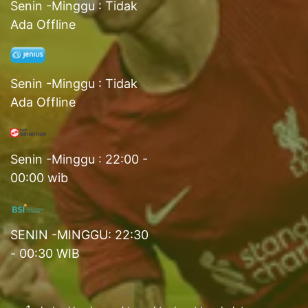
Senin -Minggu : Tidak
Ada Offline
Senin -Minggu : Tidak
Ada Offline
Senin -Minggu : 22:00 -
00:00 wib
SENIN -MINGGU: 22:30
- 00:30 WIB