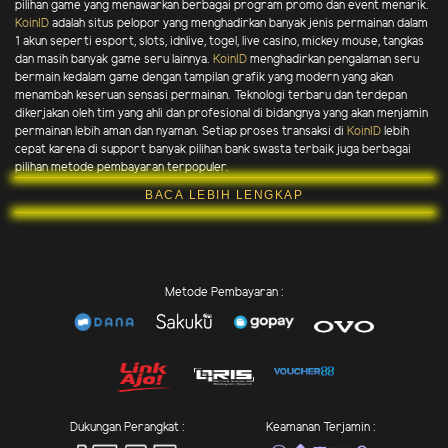
pilihan game yang menawarkan berbagai program promo dan event menarik.
KoinID
adalah situs pelopor yang menghadirkan banyak jenis permainan dalam
1 akun seperti esport, slots, idnlive, togel, live casino, mickey mouse, tangkas
dan masih banyak game seru lainnya.
KoinID
menghadirkan pengalaman seru
bermain kedalam game dengan tampilan grafik yang modern yang akan
menambah keseruan sensasi permainan. Teknologi terbaru dan terdepan
dikerjakan oleh tim yang ahli dan profesional di bidangnya yang akan menjamin
permainan lebih aman dan nyaman. Setiap proses transaksi di
KoinID
lebih
cepat karena di support banyak pilihan bank swasta terbaik juga berbagai
pilihan metode pembayaran terpopuler.
BACA LEBIH LENGKAP
Metode Pembayaran :
Dukungan Perangkat :
Keamanan Terjamin :