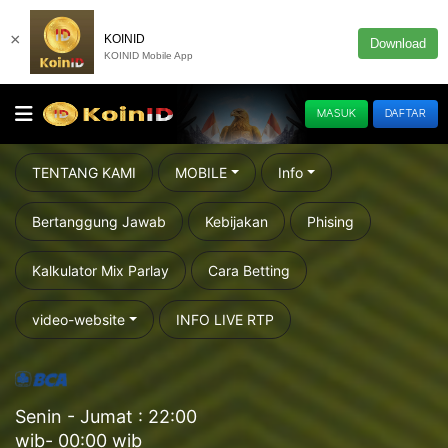
×
KOINID
Download
KOINID Mobile App
MASUK
DAFTAR
TENTANG KAMI
MOBILE
Info
Bertanggung Jawab
Kebijakan
Phising
Kalkulator Mix Parlay
Cara Betting
video-website
INFO LIVE RTP
Senin - Jumat : 22:00
wib- 00:00 wib