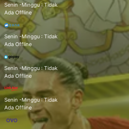
Senin -Minggu : Tidak
Ada Offline
Senin -Minggu : Tidak
Ada Offline
Senin -Minggu : Tidak
Ada Offline
Senin -Minggu : Tidak
Ada Offline