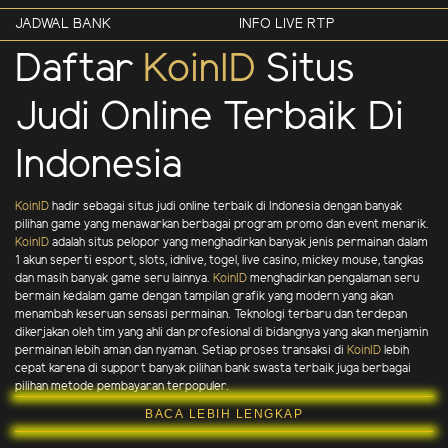
JADWAL BANK
INFO LIVE RTP
Daftar
KoinID
Situs
Judi Online Terbaik Di
Indonesia
KoinID
hadir sebagai situs judi online terbaik di Indonesia dengan banyak
pilihan game yang menawarkan berbagai program promo dan event menarik.
KoinID
adalah situs pelopor yang menghadirkan banyak jenis permainan dalam
1 akun seperti esport, slots, idnlive, togel, live casino, mickey mouse, tangkas
dan masih banyak game seru lainnya.
KoinID
menghadirkan pengalaman seru
bermain kedalam game dengan tampilan grafik yang modern yang akan
menambah keseruan sensasi permainan. Teknologi terbaru dan terdepan
dikerjakan oleh tim yang ahli dan profesional di bidangnya yang akan menjamin
permainan lebih aman dan nyaman. Setiap proses transaksi di
KoinID
lebih
cepat karena di support banyak pilihan bank swasta terbaik juga berbagai
pilihan metode pembayaran terpopuler.
BACA LEBIH LENGKAP