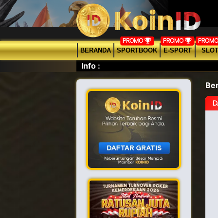
PROMO
PROMO
PROMO
PROM
BERANDA
SPORTBOOK
E-SPORT
SLO
Info :
Be
D