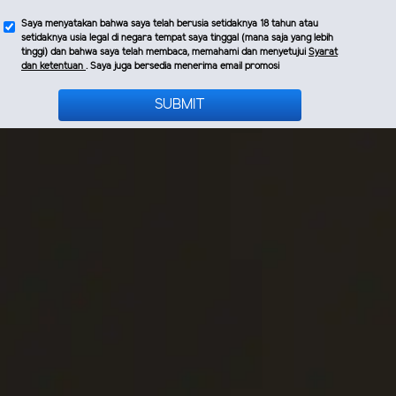
Saya menyatakan bahwa saya telah berusia setidaknya 18 tahun atau
setidaknya usia legal di negara tempat saya tinggal (mana saja yang lebih
tinggi) dan bahwa saya telah membaca, memahami dan menyetujui
Syarat
dan ketentuan
. Saya juga bersedia menerima email promosi
SUBMIT