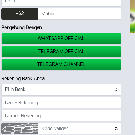
+62
Bergabung Dengan
WHATSAPP OFFICIAL
TELEGRAM OFFICIAL
TELEGRAM CHANNEL
Rekening Bank Anda