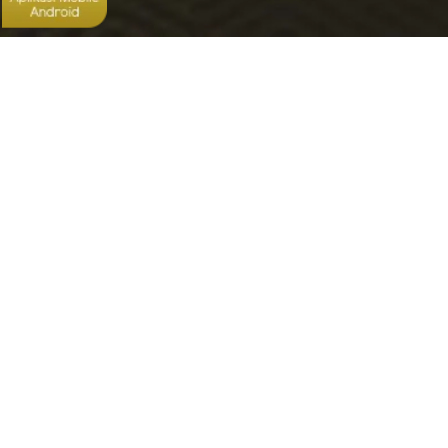
TENTANG KAMI
Daftar
KoinID
S
Di Indonesia
KoinID
hadir sebagai situs judi online terbaik di 