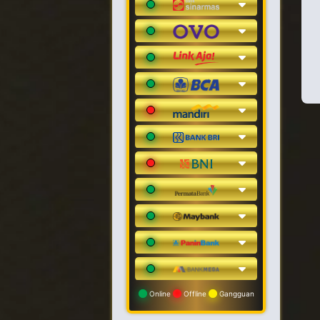
Online
Offline
Gangguan