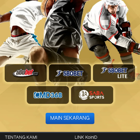
MAIN SEKARANG
TENTANG KAMI
LINK KoinID